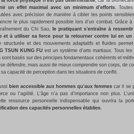
,
la force physique n’est pas déterminante
, car la biomécan
nir un effet maximal avec un minimum d’efforts
. Toutes
tées avec précision de manière à cibler les points sensible
vaincre le plus rapidement possible lors d’un combat. Grâce à
ntraînement du Chi Sau,
le pratiquant s’entraîne à ressentir
t à utiliser sa force pour la retourner contre lui en un 
rce structurée et des mouvements adaptatifs et fluides perm
G TSUN KUNG FU
est un système d’arts martiaux. Tous le
s sont basés sur des principes fondamentaux cohérents et métho
 se défendre, mais aussi de mieux comprendre son corps, de cont
a capacité de perception dans les situations de conflit.
ussi
bien accessible aux hommes qu’aux femmes
car il se 
orce ou l’agilité. L’âge n’a pas d’importance non plus. L’uni
ette ressource personnelle indispensable qui ouvrira la po
ification des capacités personnelles établies
.