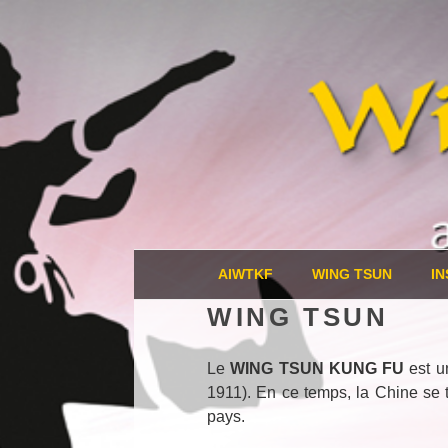
Aller
au
contenu
principal
21000 – DI
The art of physical and mental
AIWTKF
WING TSUN
I
WING TSUN
Le
WING TSUN KUNG FU
est un
1911). En ce temps, la Chine se 
pays.