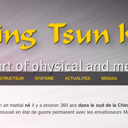
JON
 maintenance
NSTRUCTEUR
SYSTEME
ACTUALITES
MEDIAS
 art martial
né
il y a environ 360 ans
dans le sud de la Chi
trouvait en état de guerre permanent avec les envahisseurs M