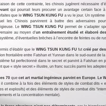
aison de cette contrainte, les chinois jugèrent nécessaire d’
ovant
qui pourrait leurs procurer un avantage certain face à
efaites que le
WING TSUN KUNG FU
a vu le jour. Un système
uel les Chinois parvinrent à battre des adversaires pou
digieuse. Le
WING TSUN KUNG FU
permet de s’adapter s
versaire au moyen d’
un entraînement étudié et élaboré des
 système, d’éventuelles brèches à l’encontre de feintes ou de ru
rmis d’établir que le
WING TSUN KUNG FU
fut
créé par des
gion frontalière entre Fatshan et Yunnan dans le sud-ouest de la 
tème fut perfectionné dans le secret et parvint à Fatshan en
nt que « style secret » illustre, un franc succès parmi les adeptes
ées 70
que
cet art martial ingénieux parvint en Europe
.
Le W
il combine à la fois des éléments de styles de combat dits « e
et explosifs) et des éléments de styles de combat dits “interne
uvements et la concentration mentale).