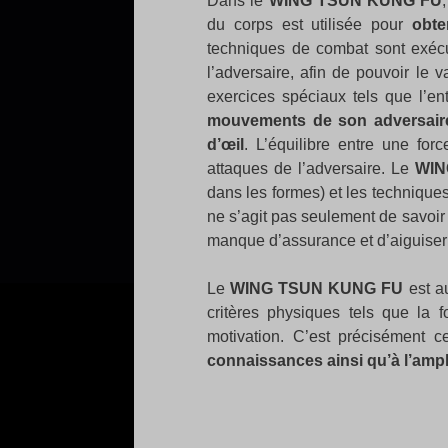
Dans le
WING TSUN KUNG FU
du corps est utilisée pour
obte
techniques de combat sont exécu
l’adversaire, afin de pouvoir le 
exercices spéciaux tels que l’e
mouvements de son adversaire e
d’œil
. L’équilibre entre une fo
attaques de l’adversaire. Le
WIN
dans les formes) et les technique
ne s’agit pas seulement de savoir
manque d’assurance et d’aiguiser s
Le
WING TSUN KUNG FU
est a
critères physiques tels que la f
motivation. C’est précisément c
connaissances ainsi qu’à l’ampl