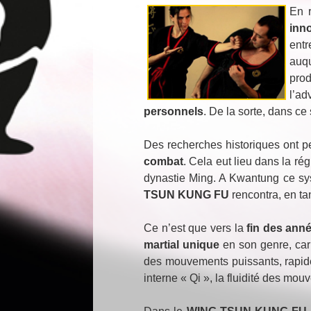
En r
inn
entr
auq
pro
l’ad
personnels
. De la sorte, dans ce
Des recherches historiques ont pe
combat
. Cela eut lieu dans la ré
dynastie Ming. A Kwantung ce sys
TSUN KUNG FU
rencontra, en ta
Ce n’est que vers la
fin des ann
martial unique
en son genre, car 
des mouvements puissants, rapides 
interne « Qi », la fluidité des mo