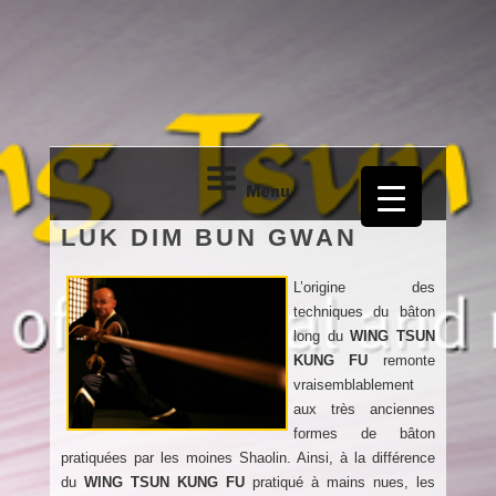
Aller
au
contenu
principal
Menu
LUK DIM BUN GWAN
L’origine des
26230 – GRIGNAN
The art of physical and mental maintenance
techniques du bâton
long du
WING TSUN
KUNG FU
remonte
vraisemblablement
aux très anciennes
formes de bâton
pratiquées par les moines Shaolin. Ainsi, à la différence
du
WING TSUN KUNG FU
pratiqué à mains nues, les