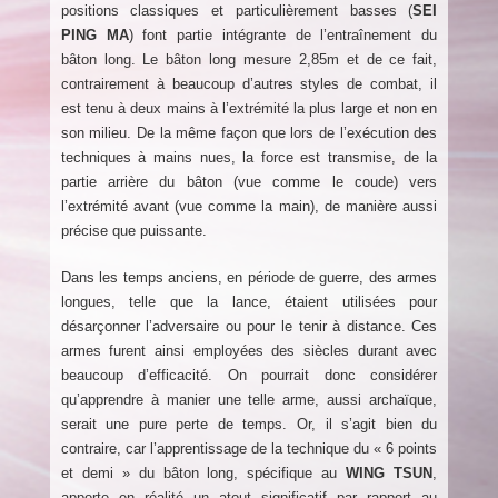
positions classiques et particulièrement basses (
SEI
PING MA
) font partie intégrante de l’entraînement du
bâton long. Le bâton long mesure 2,85m et de ce fait,
contrairement à beaucoup d’autres styles de combat, il
est tenu à deux mains à l’extrémité la plus large et non en
son milieu. De la même façon que lors de l’exécution des
techniques à mains nues, la force est transmise, de la
partie arrière du bâton (vue comme le coude) vers
l’extrémité avant (vue comme la main), de manière aussi
précise que puissante.
Dans les temps anciens, en période de guerre, des armes
longues, telle que la lance, étaient utilisées pour
désarçonner l’adversaire ou pour le tenir à distance. Ces
armes furent ainsi employées des siècles durant avec
beaucoup d’efficacité. On pourrait donc considérer
qu’apprendre à manier une telle arme, aussi archaïque,
serait une pure perte de temps. Or, il s’agit bien du
contraire, car l’apprentissage de la technique du « 6 points
et demi » du bâton long, spécifique au
WING TSUN
,
apporte en réalité un atout significatif par rapport au